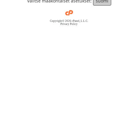
Valitse maakohtaiset asetukset:
suomi
Copyright© 2026 cPanel, L.L.C.
Privacy Policy